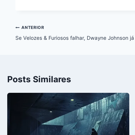
Navegação
ANTERIOR
Se Velozes & Furiosos falhar, Dwayne Johnson já
de
Post
Posts Similares