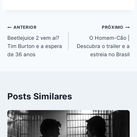
Navegação
ANTERIOR
PRÓXIMO
Beetlejuice 2 vem aí?
O Homem-Cão |
de
Tim Burton e a espera
Descubra o trailer e a
Post
de 36 anos
estreia no Brasil
Posts Similares