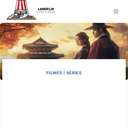
Pular
para
o
Conteúdo
FILMES
|
SÉRIES