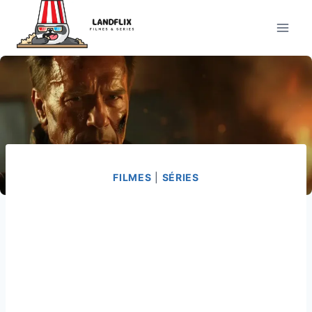
Pular
para
o
Conteúdo
FILMES
|
SÉRIES