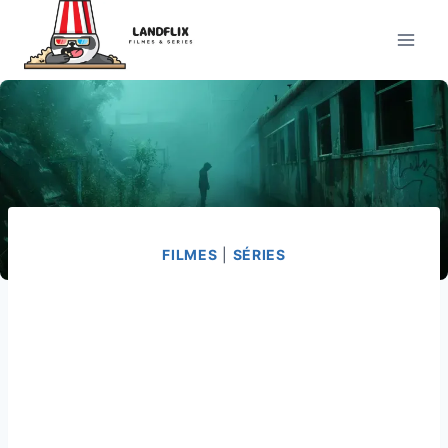
Pular
para
o
Conteúdo
FILMES
|
SÉRIES