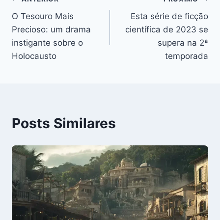
Navegação
O Tesouro Mais
Esta série de ficção
de
Precioso: um drama
científica de 2023 se
Post
instigante sobre o
supera na 2ª
Holocausto
temporada
Posts Similares