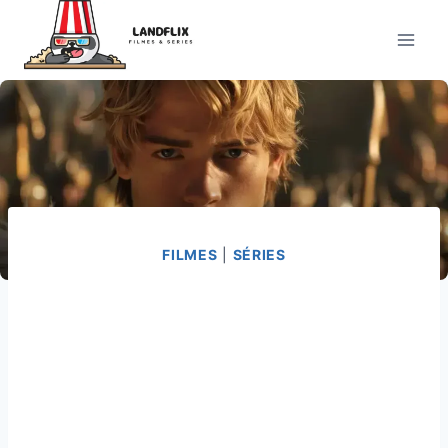
Pular
para
o
Conteúdo
FILMES
|
SÉRIES