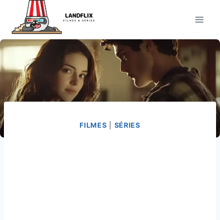
Pular
para
o
Conteúdo
FILMES
|
SÉRIES