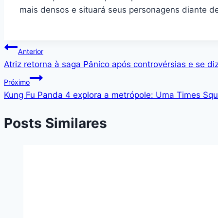
mais densos e situará seus personagens diante de 
Navegação
Anterior
Atriz retorna à saga Pânico após controvérsias e se d
de
Próximo
Post
Kung Fu Panda 4 explora a metrópole: Uma Times Squ
Posts Similares