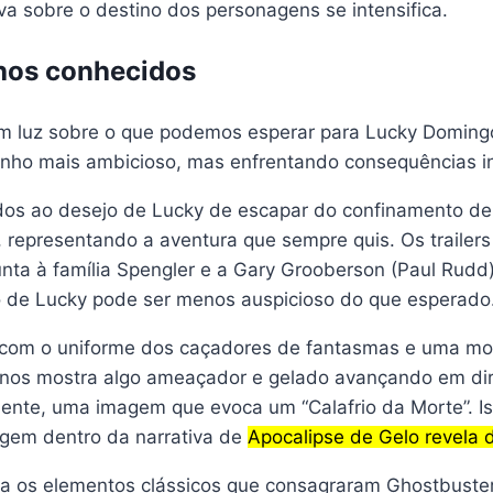
va sobre o destino dos personagens se intensifica.
lhos conhecidos
çam luz sobre o que podemos esperar para Lucky Domingo,
onho mais ambicioso, mas enfrentando consequências i
dos ao desejo de Lucky de escapar do confinamento de
a, representando a aventura que sempre quis. Os trailer
junta à família Spengler e a Gary Grooberson (Paul Ru
o de Lucky pode ser menos auspicioso do que esperado
da com o uniforme dos caçadores de fantasmas e uma m
a nos mostra algo ameaçador e gelado avançando em di
nte, uma imagem que evoca um “Calafrio da Morte”. Is
agem dentro da narrativa de
Apocalipse de Gelo revela 
ta os elementos clássicos que consagraram Ghostbust