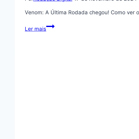
Venom: A Última Rodada chegou! Como ver os 
Venom:
Ler mais
A
Última
Rodada
chegou!
Como
ver
os
filmes
da
Marvel?