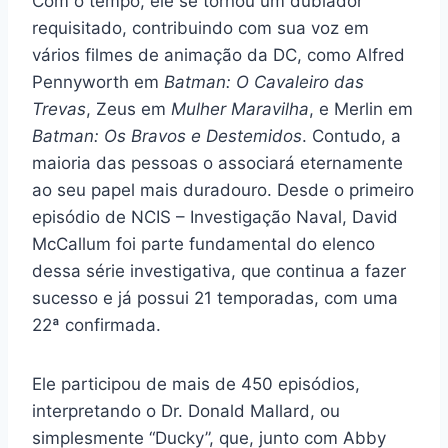
Com o tempo, ele se tornou um dublador
requisitado, contribuindo com sua voz em
vários filmes de animação da DC, como Alfred
Pennyworth em
Batman: O Cavaleiro das
Trevas
, Zeus em
Mulher Maravilha
, e Merlin em
Batman: Os Bravos e Destemidos
. Contudo, a
maioria das pessoas o associará eternamente
ao seu papel mais duradouro. Desde o primeiro
episódio de NCIS – Investigação Naval, David
McCallum foi parte fundamental do elenco
dessa série investigativa, que continua a fazer
sucesso e já possui 21 temporadas, com uma
22ª confirmada.
Ele participou de mais de 450 episódios,
interpretando o Dr. Donald Mallard, ou
simplesmente “Ducky”, que, junto com Abby