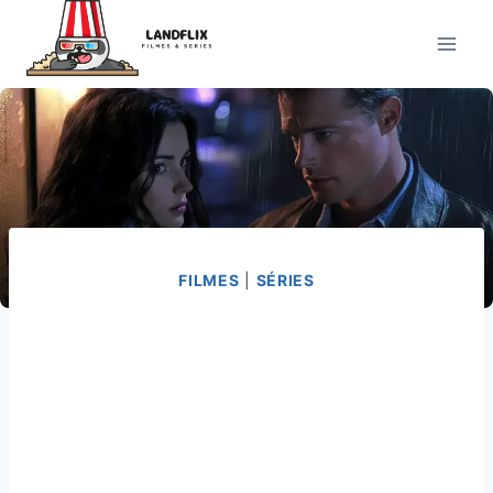
Pular
para
o
Conteúdo
FILMES
|
SÉRIES