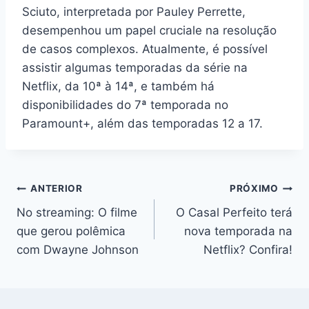
Sciuto, interpretada por Pauley Perrette,
desempenhou um papel cruciale na resolução
de casos complexos. Atualmente, é possível
assistir algumas temporadas da série na
Netflix, da 10ª à 14ª, e também há
disponibilidades do 7ª temporada no
Paramount+, além das temporadas 12 a 17.
Navegação
ANTERIOR
PRÓXIMO
No streaming: O filme
O Casal Perfeito terá
de
que gerou polêmica
nova temporada na
Post
com Dwayne Johnson
Netflix? Confira!