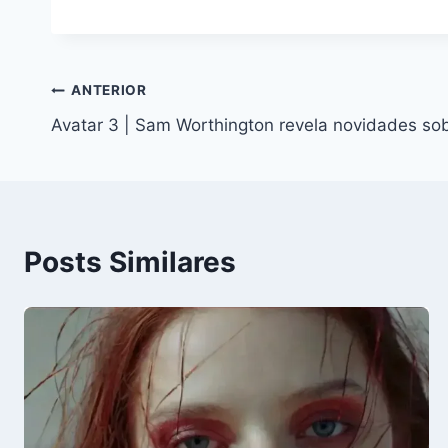
Navegação
ANTERIOR
Avatar 3 | Sam Worthington revela novidades sob
de
Post
Posts Similares