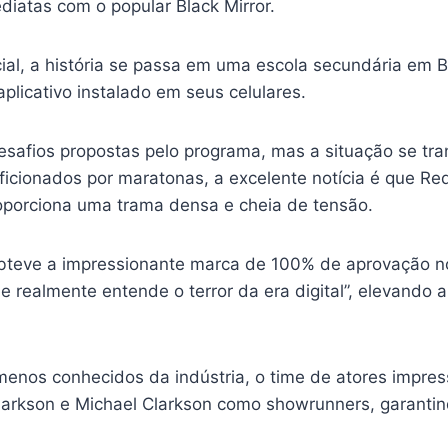
iatas com o popular Black Mirror.
al, a história se passa em uma escola secundária em Bo
licativo instalado em seus celulares.
esafios propostas pelo programa, mas a situação se tr
icionados por maratonas, a excelente notícia é que Re
oporciona uma trama densa e cheia de tensão.
obteve a impressionante marca de 100% de aprovação n
 realmente entende o terror da era digital”, elevando
os conhecidos da indústria, o time de atores impressi
 Clarkson e Michael Clarkson como showrunners, garant