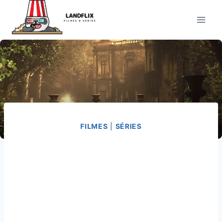
Pular
para
o
Conteúdo
FILMES
|
SÉRIES