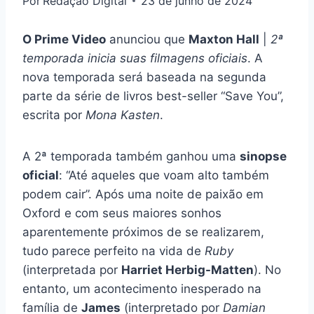
Por
Redação Digital
23 de junho de 2024
O Prime Video
anunciou que
Maxton Hall
|
2ª
temporada inicia suas filmagens oficiais
. A
nova temporada será baseada na segunda
parte da série de livros best-seller “Save You”,
escrita por
Mona Kasten
.
A 2ª temporada também ganhou uma
sinopse
oficial
: “Até aqueles que voam alto também
podem cair”. Após uma noite de paixão em
Oxford e com seus maiores sonhos
aparentemente próximos de se realizarem,
tudo parece perfeito na vida de
Ruby
(interpretada por
Harriet Herbig-Matten
). No
entanto, um acontecimento inesperado na
família de
James
(interpretado por
Damian