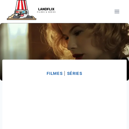
Pular
para
o
Conteúdo
FILMES
|
SÉRIES