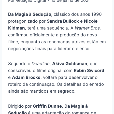
Por
Redação Digital
15 de junho de 2024
Da Magia à Sedução
, clássico dos anos 1990
protagonizado por
Sandra Bullock
e
Nicole
Kidman
, terá uma sequência. A
Warner Bros.
confirmou oficialmente a produção do novo
filme, enquanto as renomadas atrizes estão em
negociações finais para liderar o elenco.
Segundo o
Deadline
,
Akiva Goldsman
, que
coescreveu o filme original com
Robin Swicord
e
Adam Brooks
, voltará para desenvolver o
roteiro da continuação. Os detalhes do enredo
ainda são mantidos em segredo.
Dirigido por
Griffin Dunne
,
Da Magia à
Sedução
é uma adaptação do romance de