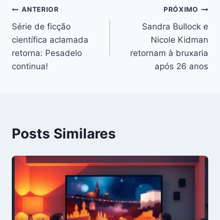
Navegação
ANTERIOR
PRÓXIMO
Série de ficção
Sandra Bullock e
de
científica aclamada
Nicole Kidman
Post
retorna: Pesadelo
retornam à bruxaria
continua!
após 26 anos
Posts Similares