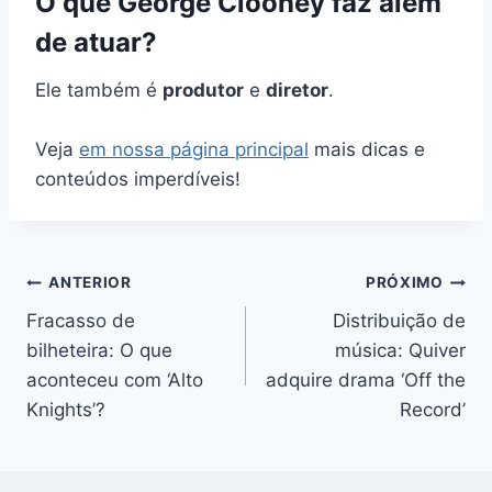
O que George Clooney faz além
de atuar?
Ele também é
produtor
e
diretor
.
Veja
em nossa página principal
mais dicas e
conteúdos imperdíveis!
Navegação
ANTERIOR
PRÓXIMO
Fracasso de
Distribuição de
de
bilheteira: O que
música: Quiver
Post
aconteceu com ‘Alto
adquire drama ‘Off the
Knights’?
Record’