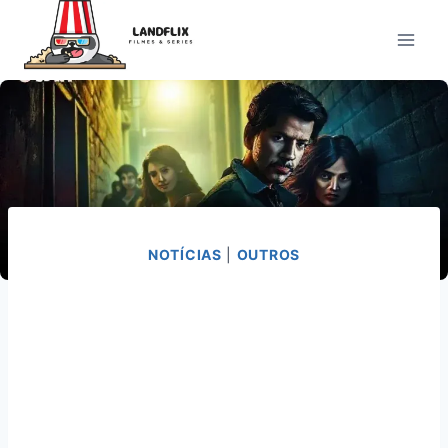
Pular
para
o
Conteúdo
NOTÍCIAS
|
OUTROS