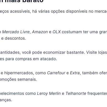
eços acessíveis, há várias opções disponíveis no merca
o
Mercado Livre
,
Amazon
e
OLX
costumam ter uma grand
 e descontos.
tidades, você pode economizar bastante. Visite loj
es para compras em atacado.
 e hipermercados, como
Carrefour
e
Extra
, também ofer
romoções semanais.
belecimentos como
Leroy Merlin
e
Telhanorte
frequentem
anças.