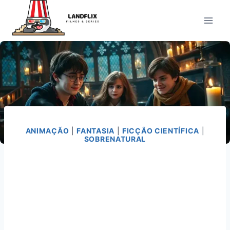
Pular
para
o
Conteúdo
ANIMAÇÃO
|
FANTASIA
|
FICÇÃO CIENTÍFICA
|
SOBRENATURAL