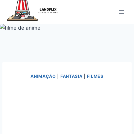
Pular
para
o
Conteúdo
ANIMAÇÃO
|
FANTASIA
|
FILMES