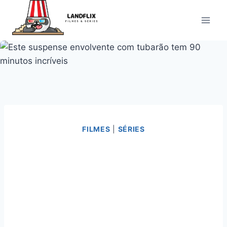
Pular
para
o
Conteúdo
FILMES
|
SÉRIES