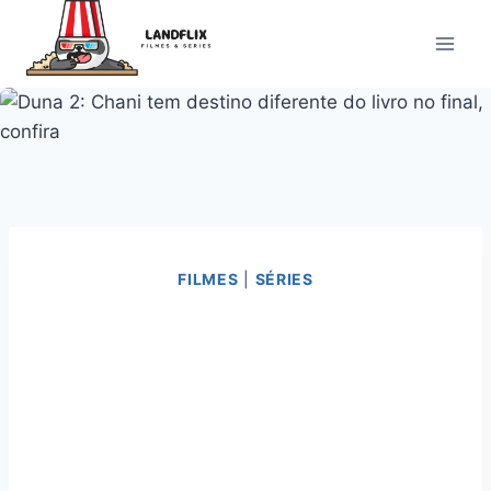
Pular
para
o
Conteúdo
FILMES
|
SÉRIES