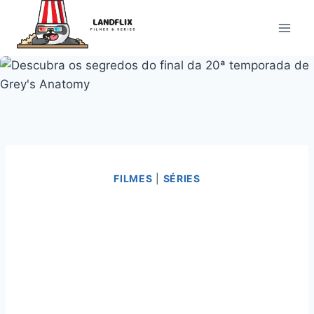
Pular
para
o
Conteúdo
FILMES
|
SÉRIES