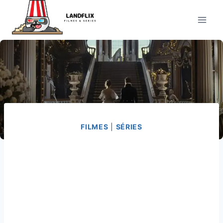
Pular
para
o
Conteúdo
FILMES
|
SÉRIES