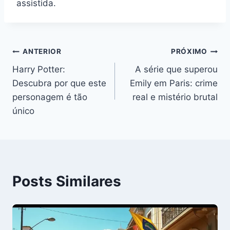
assistida.
Navegação
ANTERIOR
PRÓXIMO
Harry Potter:
A série que superou
de
Descubra por que este
Emily em Paris: crime
Post
personagem é tão
real e mistério brutal
único
Posts Similares