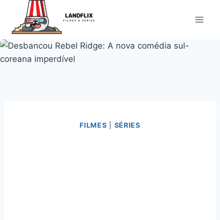
Pular
para
o
Conteúdo
FILMES
|
SÉRIES