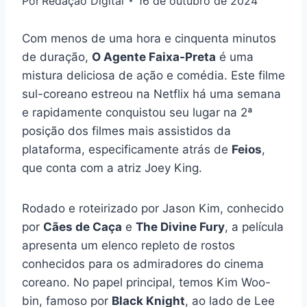
Por
Redação Digital
16 de outubro de 2024
Com menos de uma hora e cinquenta minutos
de duração,
O Agente Faixa-Preta
é uma
mistura deliciosa de ação e comédia. Este filme
sul-coreano estreou na Netflix há uma semana
e rapidamente conquistou seu lugar na 2ª
posição dos filmes mais assistidos da
plataforma, especificamente atrás de
Feios
,
que conta com a atriz Joey King.
Rodado e roteirizado por Jason Kim, conhecido
por
Cães de Caça
e
The Divine Fury
, a película
apresenta um elenco repleto de rostos
conhecidos para os admiradores do cinema
coreano. No papel principal, temos Kim Woo-
bin, famoso por
Black Knight
, ao lado de Lee