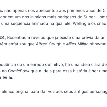
s.
não apenas nos apresentou aos primeiros anos de Cl
thor
em um dos inimigos mais perigosos do Super-Ho
 uma sequência animada na qual ele, Welling e os criado
024
, Rosenbaum revelou que já existe uma prévia da an
mbém enfatizou que
Alfred Gough
e
Miles Millar
, showrunn
equência ou um enredo definitivo, há uma ideia clara d
a ao
ComicBook
que a ideia para essa história é ser um
llville
.
 elenco original para dar voz aos seus antigos persona