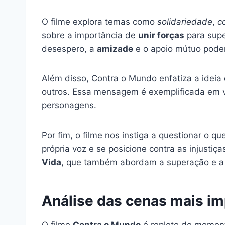
O filme explora temas como
solidariedade
,
c
sobre a importância de
unir forças
para supe
desespero, a
amizade
e o apoio mútuo podem
Além disso, Contra o Mundo enfatiza a ideia
outros. Essa mensagem é exemplificada em v
personagens.
Por fim, o filme nos instiga a questionar o qu
própria voz e se posicione contra as injust
Vida
, que também abordam a superação e a r
Análise das cenas mais i
O filme
Contra o Mundo
é repleto de momen