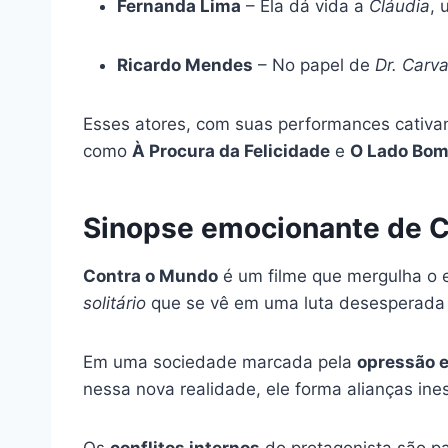
Fernanda Lima
– Ela dá vida a
Cláudia
, 
Ricardo Mendes
– No papel de
Dr. Carv
Esses atores, com suas performances cativan
como
À Procura da Felicidade
e
O Lado Bom
Sinopse emocionante de 
Contra o Mundo
é um filme que mergulha o 
solitário
que se vê em uma luta desesperada 
Em uma sociedade marcada pela
opressão e
nessa nova realidade, ele forma alianças in
Os
conflitos internos
do protagonista são pa