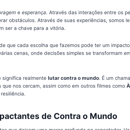
oragem
e
esperança
. Através das interações entre os pe
rar obstáculos. Através de suas experiências, somo
 ser a chave para a vitória.
 de que cada escolha que fazemos pode ter um impacto 
árias cenas, onde decisões simples se transformam e
e significa realmente
lutar contra o mundo
. É um chama
iças que nos cercam, assim como em outros filmes como
À
esiliência.
mpactantes de Contra o Mundo
tos que deixam uma marca profunda no espectador. Va