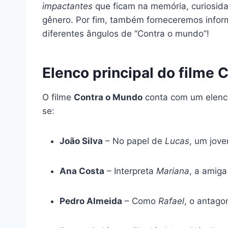
impactantes
que ficam na memória, curiosid
gênero. Por fim, também forneceremos info
diferentes ângulos de “Contra o mundo”!
Elenco principal do filme
O filme
Contra o Mundo
conta com um elenco
se:
João Silva
– No papel de
Lucas
, um jov
Ana Costa
– Interpreta
Mariana
, a amiga
Pedro Almeida
– Como
Rafael
, o antago