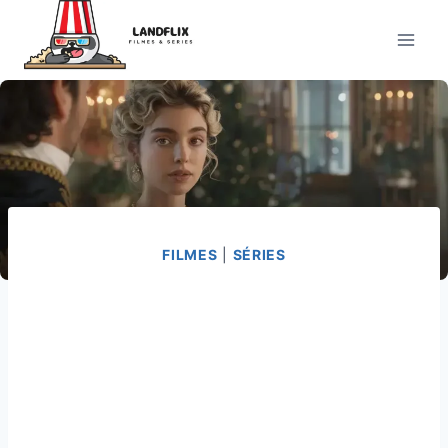
Pular
para
o
Conteúdo
FILMES
|
SÉRIES