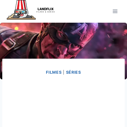
Pular
para
o
Conteúdo
FILMES
|
SÉRIES