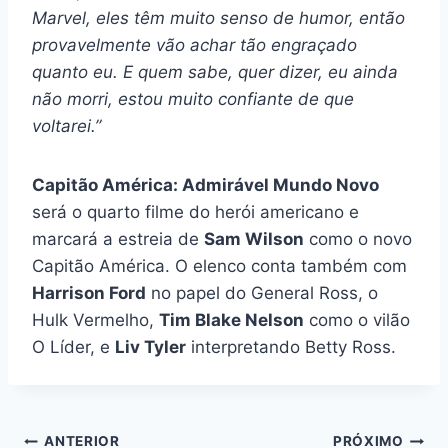
Marvel, eles têm muito senso de humor, então
provavelmente vão achar tão engraçado
quanto eu. E quem sabe, quer dizer, eu ainda
não morri, estou muito confiante de que
voltarei.”
Capitão América: Admirável Mundo Novo
será o quarto filme do herói americano e
marcará a estreia de
Sam Wilson
como o novo
Capitão América. O elenco conta também com
Harrison Ford
no papel do General Ross, o
Hulk Vermelho,
Tim Blake Nelson
como o vilão
O Líder, e
Liv Tyler
interpretando Betty Ross.
Navegação
ANTERIOR
PRÓXIMO