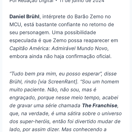
Por
Redação Digital
11 de junho de 2024
Daniel Brühl
, intérprete do Barão Zemo no
MCU, está bastante confiante no retorno de
seu personagem. Uma possibilidade
especulada é que Zemo possa reaparecer em
Capitão América: Admirável Mundo Novo
,
embora ainda não haja confirmação oficial.
“Tudo bem pra mim, eu posso esperar”, disse
Brühl, rindo [via ScreenRant]. “Sou um homem
muito paciente. Não, não sou, mas é
engraçado, porque nesse meio tempo, acabei
de gravar uma série chamada
The Franchise
,
que, na verdade, é uma sátira sobre o universo
dos super-heróis, então foi divertido mudar de
lado, por assim dizer. Mas conhecendo a