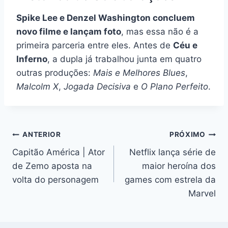
Spike Lee e Denzel Washington concluem
novo filme e lançam foto
, mas essa não é a
primeira parceria entre eles. Antes de
Céu e
Inferno
, a dupla já trabalhou junta em quatro
outras produções:
Mais e Melhores Blues
,
Malcolm X
,
Jogada Decisiva
e
O Plano Perfeito
.
Navegação
ANTERIOR
PRÓXIMO
Capitão América | Ator
Netflix lança série de
de
de Zemo aposta na
maior heroína dos
Post
volta do personagem
games com estrela da
Marvel