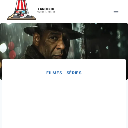
Pular
para
o
Conteúdo
FILMES
|
SÉRIES