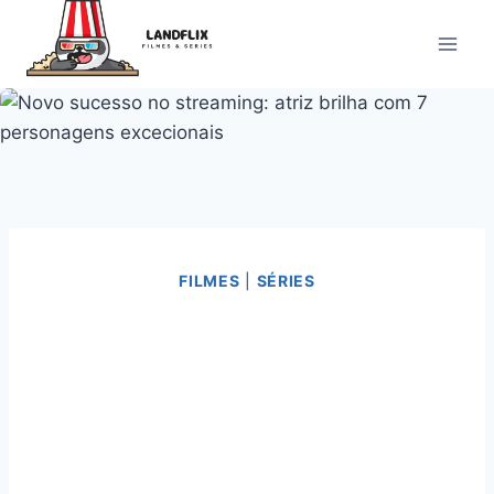
Pular
para
o
Conteúdo
FILMES
|
SÉRIES