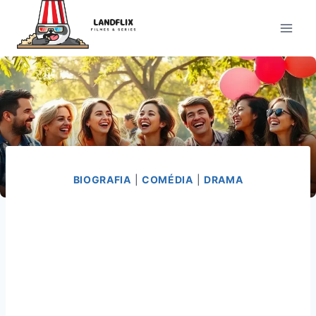
Pular
para
o
Conteúdo
BIOGRAFIA
|
COMÉDIA
|
DRAMA