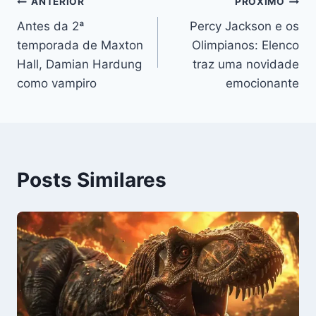
Navegação
ANTERIOR
PRÓXIMO
Antes da 2ª
Percy Jackson e os
de
temporada de Maxton
Olimpianos: Elenco
Post
Hall, Damian Hardung
traz uma novidade
como vampiro
emocionante
Posts Similares