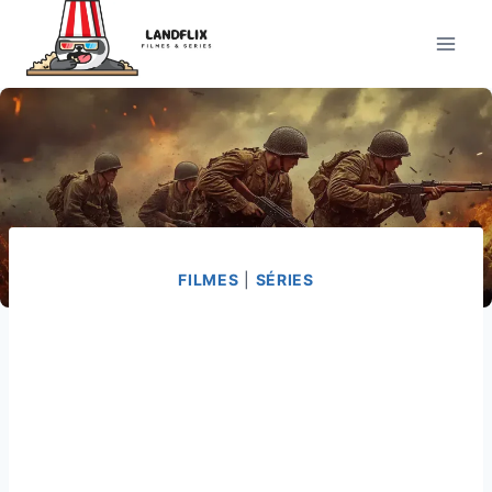
Pular
para
o
Conteúdo
FILMES
|
SÉRIES