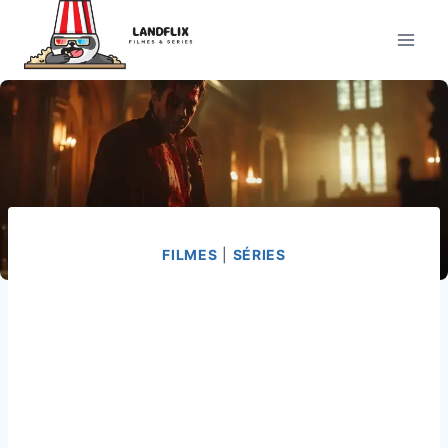
Pular
para
o
Conteúdo
FILMES
|
SÉRIES