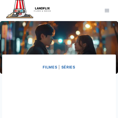
Pular
para
o
Conteúdo
FILMES
|
SÉRIES