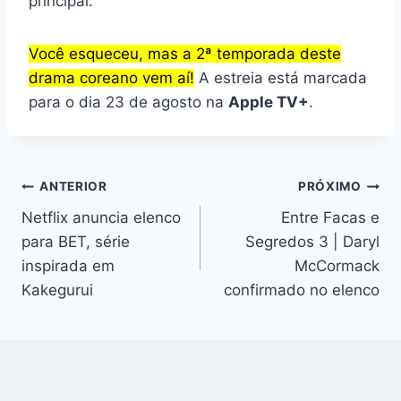
principal.
Você esqueceu, mas a 2ª temporada deste
drama coreano vem aí!
A estreia está marcada
para o dia 23 de agosto na
Apple TV+
.
Navegação
ANTERIOR
PRÓXIMO
Netflix anuncia elenco
Entre Facas e
de
para BET, série
Segredos 3 | Daryl
Post
inspirada em
McCormack
Kakegurui
confirmado no elenco