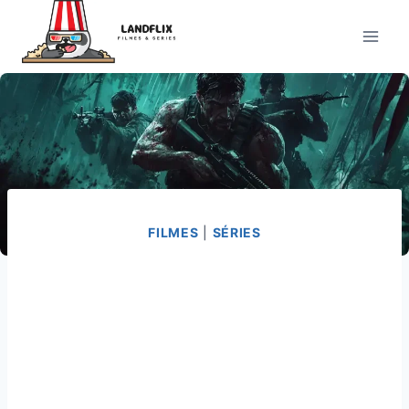
Pular
para
o
Conteúdo
FILMES
|
SÉRIES