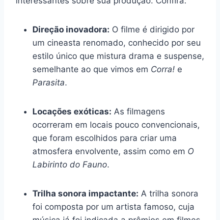
interessantes sobre sua produção. Confira:
Direção inovadora:
O filme é dirigido por
um cineasta renomado, conhecido por seu
estilo único que mistura drama e suspense,
semelhante ao que vimos em
Corra!
e
Parasita
.
Locações exóticas:
As filmagens
ocorreram em locais pouco convencionais,
que foram escolhidos para criar uma
atmosfera envolvente, assim como em
O
Labirinto do Fauno
.
Trilha sonora impactante:
A trilha sonora
foi composta por um artista famoso, cuja
música já foi indicada a prêmios em filmes