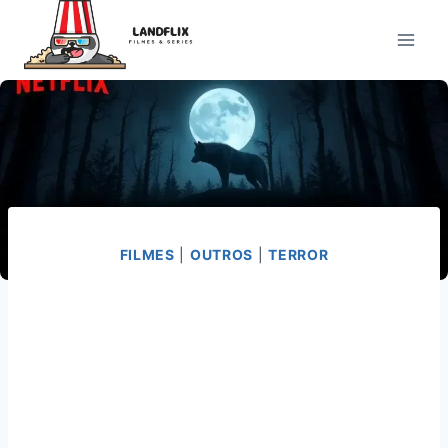
Pular
para
o
Conteúdo
FILMES
|
OUTROS
|
TERROR