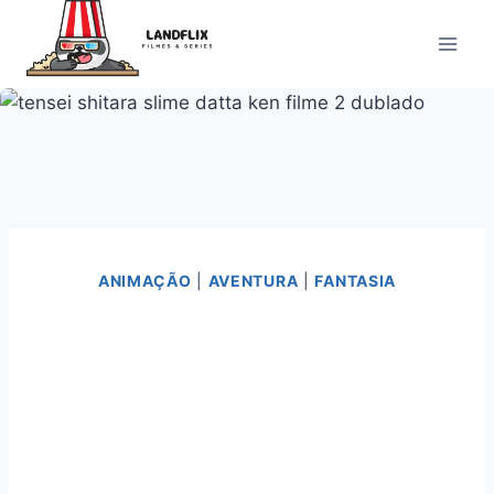
Pular
para
o
Conteúdo
ANIMAÇÃO
|
AVENTURA
|
FANTASIA