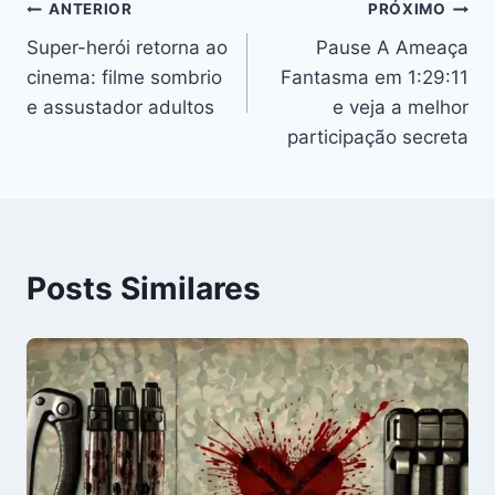
Navegação
ANTERIOR
PRÓXIMO
Super-herói retorna ao
Pause A Ameaça
de
cinema: filme sombrio
Fantasma em 1:29:11
Post
e assustador adultos
e veja a melhor
participação secreta
Posts Similares