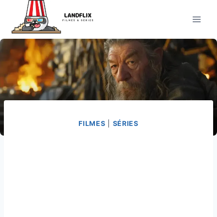
Pular
para
o
Conteúdo
FILMES
|
SÉRIES