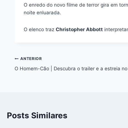
O enredo do novo filme de terror gira em to
noite enluarada.
O elenco traz
Christopher Abbott
interpreta
Navegação
ANTERIOR
O Homem-Cão | Descubra o trailer e a estreia no 
de
Post
Posts Similares