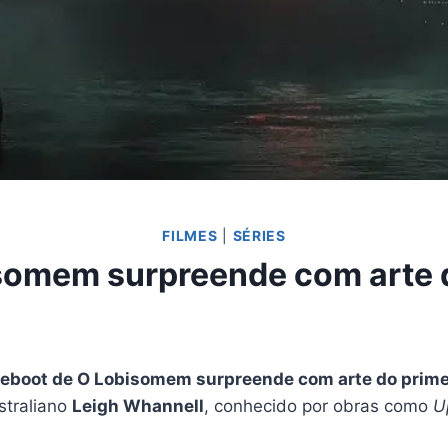
FILMES
|
SÉRIES
somem surpreende com arte d
reboot de O Lobisomem surpreende com arte do prime
straliano
Leigh Whannell
, conhecido por obras como
U