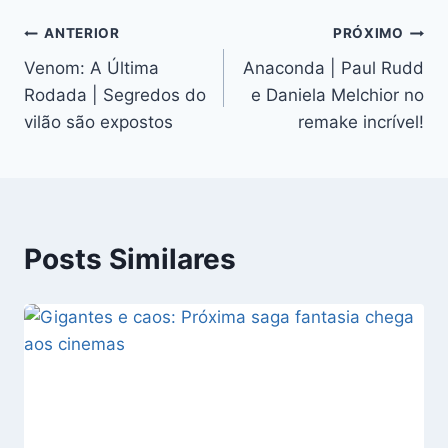
Navegação
ANTERIOR
PRÓXIMO
Venom: A Última
Anaconda | Paul Rudd
de
Rodada | Segredos do
e Daniela Melchior no
Post
vilão são expostos
remake incrível!
Posts Similares