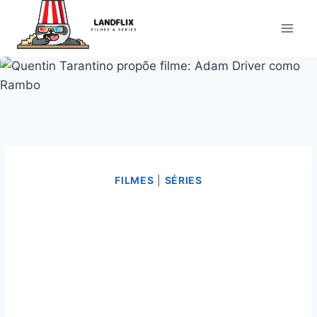
Pular
para
o
Conteúdo
FILMES
|
SÉRIES