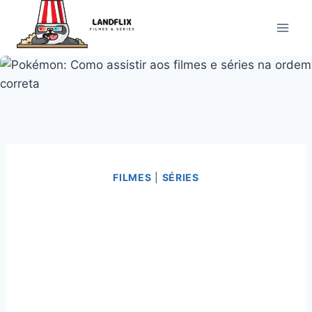
Pular
para
o
Conteúdo
FILMES
|
SÉRIES