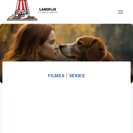
Pular
para
o
Conteúdo
FILMES
|
SÉRIES