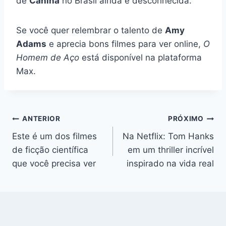
de
Canina
no Brasil ainda é desconhecida.
Se você quer relembrar o talento de
Amy
Adams
e aprecia bons filmes para ver online,
O
Homem de Aço
está disponível na plataforma
Max.
Navegação
ANTERIOR
PRÓXIMO
Este é um dos filmes
Na Netflix: Tom Hanks
de
de ficção científica
em um thriller incrível
Post
que você precisa ver
inspirado na vida real