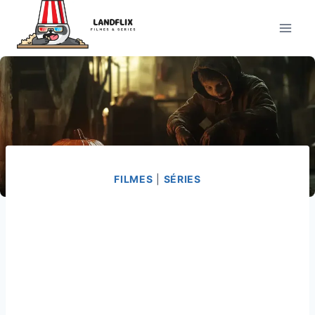
Pular
para
o
Conteúdo
FILMES
|
SÉRIES