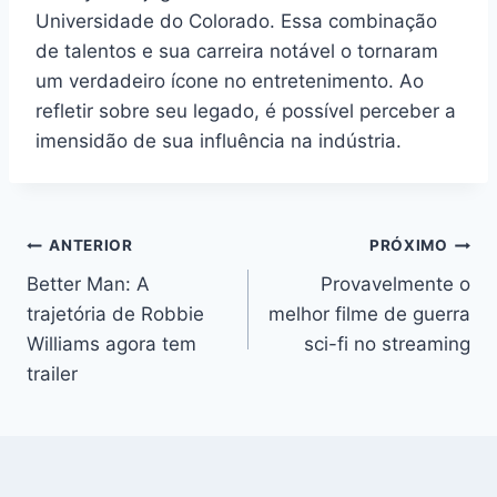
Universidade do Colorado. Essa combinação
de talentos e sua carreira notável o tornaram
um verdadeiro ícone no entretenimento. Ao
refletir sobre seu legado, é possível perceber a
imensidão de sua influência na indústria.
Navegação
ANTERIOR
PRÓXIMO
Better Man: A
Provavelmente o
de
trajetória de Robbie
melhor filme de guerra
Post
Williams agora tem
sci-fi no streaming
trailer