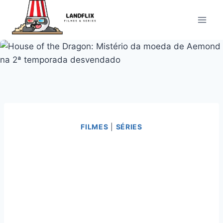
Pular
para
o
Conteúdo
FILMES
|
SÉRIES