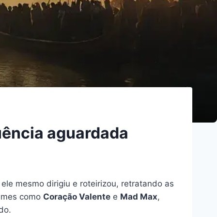
quência aguardada
 ele mesmo dirigiu e roteirizou, retratando as
filmes como
Coração Valente
e
Mad Max
,
do.