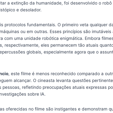
vitar a extinção da humanidade, foi desenvolvido o rob
tópico e desolador.
s protocolos fundamentais. O primeiro veta qualquer d
 máquinas ou em outras. Esses princípios são imutáveis
ra com uma unidade robótica enigmática. Embora film
s, respectivamente, eles permanecem tão atuais quant
uas repercussões globais, especialmente agora que o as
ncio
, este filme é menos reconhecido comparado a out
guem alcançar. O cineasta levanta questões pertinente
s pessoas, refletindo preocupações atuais expressas por
nvestigações sobre IA.
tas oferecidas no filme são instigantes e demonstram