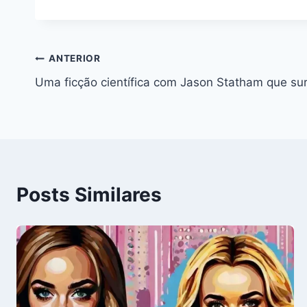
Navegação
ANTERIOR
Uma ficção científica com Jason Statham que su
de
Post
Posts Similares