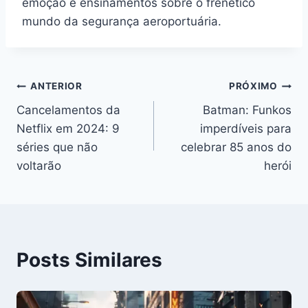
emoção e ensinamentos sobre o frenético
mundo da segurança aeroportuária.
Navegação
ANTERIOR
PRÓXIMO
Cancelamentos da
Batman: Funkos
de
Netflix em 2024: 9
imperdíveis para
Post
séries que não
celebrar 85 anos do
voltarão
herói
Posts Similares