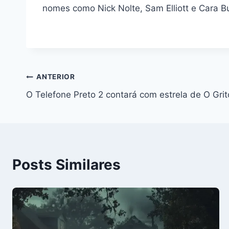
nomes como Nick Nolte, Sam Elliott e Cara B
Navegação
ANTERIOR
O Telefone Preto 2 contará com estrela de O Grit
de
Post
Posts Similares