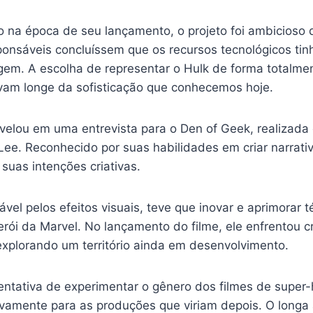
 na época de seu lançamento, o projeto foi ambicioso d
sponsáveis concluíssem que os recursos tecnológicos tinh
nagem. A escolha de representar o Hulk de forma totalme
avam longe da sofisticação que conhecemos hoje.
revelou em uma entrevista para o Den of Geek, realiza
 Lee. Reconhecido por suas habilidades em criar narrat
uas intenções criativas.
ável pelos efeitos visuais, teve que inovar e aprimorar 
erói da Marvel. No lançamento do filme, ele enfrentou cr
xplorando um território ainda em desenvolvimento.
ntativa de experimentar o gênero dos filmes de super-
ativamente para as produções que viriam depois. O long