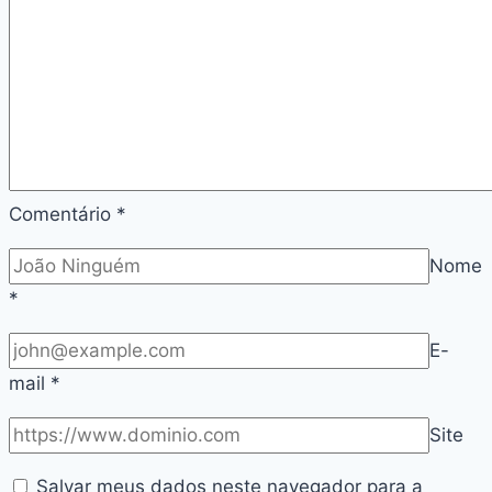
K-
pop!
Comentário
*
Nome
*
E-
mail
*
Site
Salvar meus dados neste navegador para a