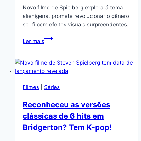
remakes
Novo filme de Spielberg explorará tema
alienígena, promete revolucionar o gênero
sci-fi com efeitos visuais surpreendentes.
Novo
Ler mais
filme
de
Spielberg
explorará
tema
Filmes
|
Séries
alienígena
Reconheceu as versões
clássicas de 6 hits em
Bridgerton? Tem K-pop!