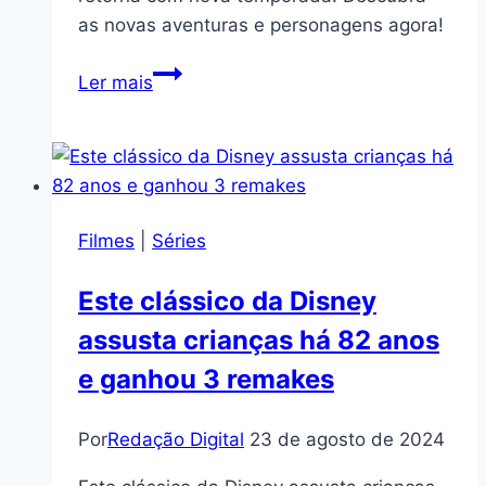
as novas aventuras e personagens agora!
Após
Ler mais
2
anos,
aclamado
anime
da
Filmes
|
Séries
Netflix
retorna
Este clássico da Disney
com
assusta crianças há 82 anos
nova
temporada
e ganhou 3 remakes
Por
Redação Digital
23 de agosto de 2024