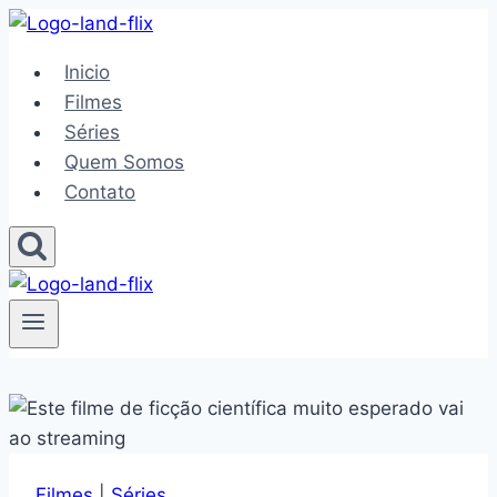
Pular
para
Inicio
o
Filmes
Conteúdo
Séries
Quem Somos
Contato
Filmes
|
Séries