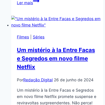
Tropa
Ler mais
dos
dragões
de
Rhaenyra
e
Filmes
|
Séries
Daemon
ridicularizados
Um mistério à la Entre Facas
por
e Segredos em novo filme
memes
engraçados
Netflix
do
7º
Por
Redação Digital
26 de junho de 2024
episódio
de
Um mistério à la Entre Facas e Segredos
House
em novo filme Netflix promete suspense e
of
reviravoltas surpreendentes. Não perca!