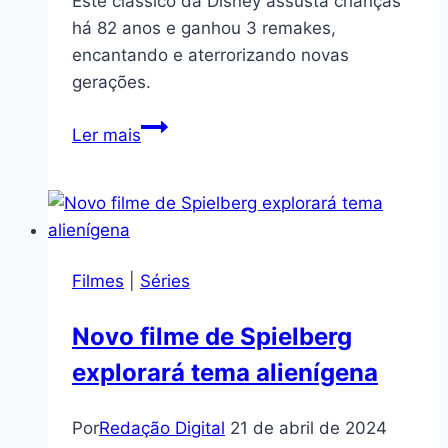
Este clássico da Disney assusta crianças
há 82 anos e ganhou 3 remakes,
encantando e aterrorizando novas
gerações.
Este
Ler mais
clássico
da
Disney
assusta
crianças
Filmes
|
Séries
há
82
Novo filme de Spielberg
anos
explorará tema alienígena
e
ganhou
3
Por
Redação Digital
21 de abril de 2024