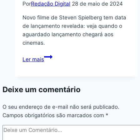
Por
Redação Digital
28 de maio de 2024
Novo filme de Steven Spielberg tem data
de lançamento revelada: veja quando o
aguardado lançamento chegará aos
cinemas.
Reconheceu
Ler mais
as
versões
clássicas
Deixe um comentário
de
6
O seu endereço de e-mail não será publicado.
hits
Campos obrigatórios são marcados com
em
*
Bridgerton?
Tem