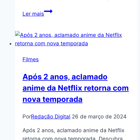
the
Um
Dragon
Ler mais
mistério
à
la
Entre
Facas
Filmes
e
Segredos
Após 2 anos, aclamado
em
anime da Netflix retorna com
novo
filme
nova temporada
Netflix
Por
Redação Digital
26 de março de 2024
Após 2 anos, aclamado anime da Netflix
retorna com nova temporada. Descubra