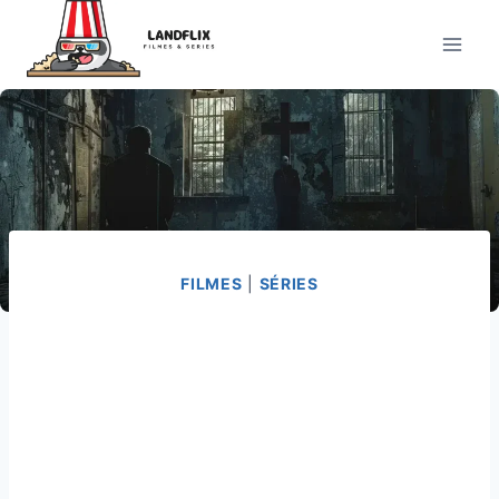
Pular
para
o
Conteúdo
FILMES
|
SÉRIES