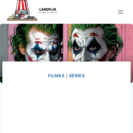
Pular
para
o
Conteúdo
FILMES
|
SÉRIES