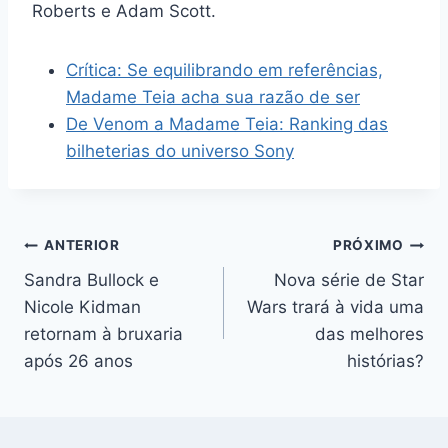
Roberts e Adam Scott.
Crítica: Se equilibrando em referências,
Madame Teia acha sua razão de ser
De Venom a Madame Teia: Ranking das
bilheterias do universo Sony
Navegação
ANTERIOR
PRÓXIMO
Sandra Bullock e
Nova série de Star
de
Nicole Kidman
Wars trará à vida uma
Post
retornam à bruxaria
das melhores
após 26 anos
histórias?