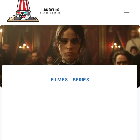
Pular
para
o
Conteúdo
FILMES
|
SÉRIES