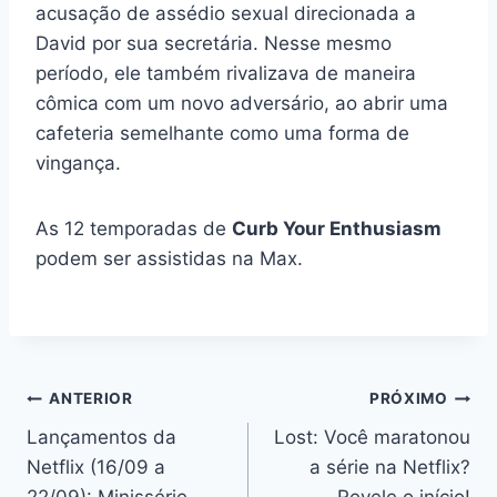
acusação de assédio sexual direcionada a
David por sua secretária. Nesse mesmo
período, ele também rivalizava de maneira
cômica com um novo adversário, ao abrir uma
cafeteria semelhante como uma forma de
vingança.
As 12 temporadas de
Curb Your Enthusiasm
podem ser assistidas na Max.
Navegação
ANTERIOR
PRÓXIMO
Lançamentos da
Lost: Você maratonou
de
Netflix (16/09 a
a série na Netflix?
22/09): Minissérie
Revele o início!