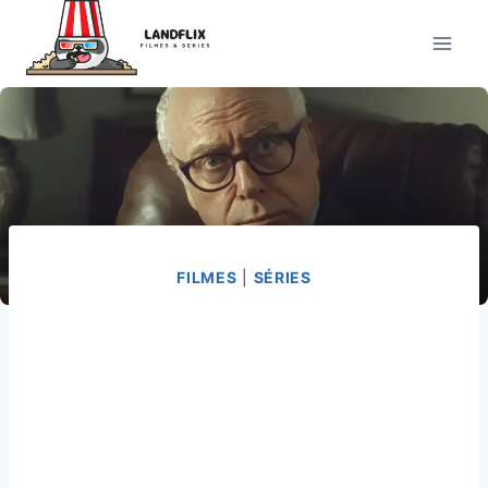
Pular
para
o
Conteúdo
FILMES
|
SÉRIES